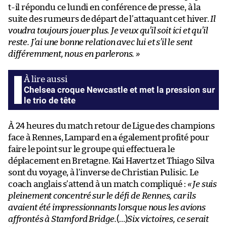
t-il répondu ce lundi en conférence de presse, à la
suite des rumeurs de départ de l’attaquant cet hiver.
Il
voudra toujours jouer plus. Je veux qu’il soit ici et qu’il
reste. J’ai une bonne relation avec lui et s’il le sent
différemment, nous en parlerons. »
Chelsea croque Newcastle et met la pression sur
le trio de tête
À 24 heures du match retour de Ligue des champions
face à Rennes, Lampard en a également profité pour
faire le point sur le groupe qui effectuera le
déplacement en Bretagne. Kai Havertz et Thiago Silva
sont du voyage, à l’inverse de Christian Pulisic. Le
coach anglais s’attend à un match compliqué :
« Je suis
pleinement concentré sur le défi de Rennes, car ils
avaient été impressionnants lorsque nous les avions
affrontés à Stamford Bridge.
(…)
Six victoires, ce serait