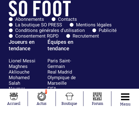
Abonnements
Contacts
La boutique SO PRESS
Mentions légales
Conditions générales d'utilisation
Publicité
Consentement RGPD
Recrutement
Joueurs en
Équipes en
tendance
tendance
Lionel Messi
Paris Saint-
Maghnes
Germain
Akliouche
Real Madrid
Mohamed
Olympique de
Salah
Marseille
Neymar
FIFA
0
Julián Álvarez
FC Barcelone
Ferrán Torres
Argentine
Accueil
Actus
Boutique
Forum
Menu
Kilian Corredor
Olympique
Franco
lyonnais
Mastantuono
AS Monaco
Orel Mangala
RC Strasbourg
Rio Mavuba
Trabzonspor