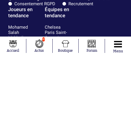
Consentement RGPD
Recrutement
Joueurs en
Équipes en
tendance
tendance
Mohamed
Chelsea
Salah
Paris Saint-
Mykhailo
Germain
10
Mudryk
Bordeaux
Neymar
Olympique
Accueil
Actus
Boutique
Forum
Menu
Khalis Merah
lyonnais
Loïs Openda
FIFA
Moussa
Real Madrid
Niakhaté
RC Strasbourg
Nicolás
AC Milan
Tagliafico
France
Pavel Šulc
RC Lens
Josh Maja
Gauthier Hein