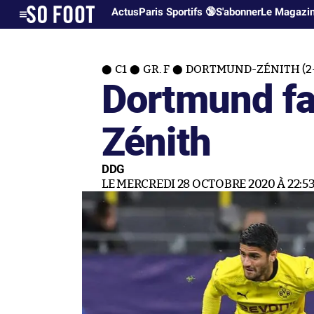
Actus
Paris Sportifs 🔞
S'abonner
Le Magazi
C1
GR. F
DORTMUND-ZÉNITH (2-
Dortmund fai
Zénith
DDG
LE MERCREDI 28 OCTOBRE 2020 À 22:5