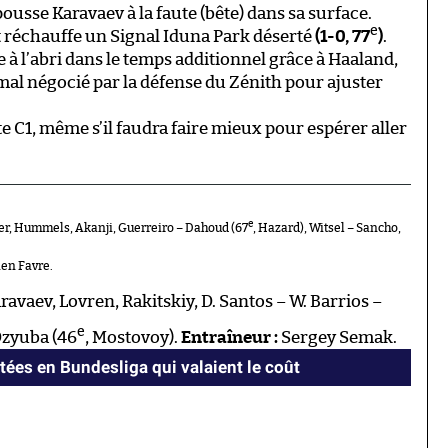
pousse Karavaev à la faute (bête) dans sa surface.
e
t réchauffe un Signal Iduna Park déserté
(1-0, 77
)
.
 l’abri dans le temps additionnel grâce à Haaland,
mal négocié par la défense du Zénith pour ajuster
e C1, même s’il faudra faire mieux pour espérer aller
e
r, Hummels, Akanji, Guerreiro – Dahoud (67
, Hazard), Witsel – Sancho,
en Favre.
avaev, Lovren, Rakitskiy, D. Santos – W. Barrios –
e
Dzyuba (46
, Mostovoy).
Entraîneur :
Sergey Semak.
tées en Bundesliga qui valaient le coût