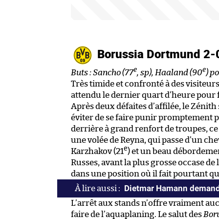
Borussia Dortmund 2-0
e
e
Buts : Sancho (77
, sp), Haaland (90
) p
Très timide et confronté à des visiteu
attendu le dernier quart d’heure pour f
Après deux défaites d’affilée, le Zénith
éviter de se faire punir promptement p
derrière à grand renfort de troupes, c
une volée de Reyna, qui passe d’un chev
e
Karzhakov (21
) et un beau débordemen
Russes, avant la plus grosse occase de
dans une position où il fait pourtant 
Dietmar Hamann demande 
L’arrêt aux stands n’offre vraiment a
faire de l’aquaplaning. Le salut des
Bor