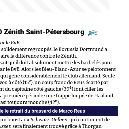
 Zénith Saint-Pétersbourg
our le BvB
rs solidement regroupés, le Borussia Dortmund a
aire la différence contre le Zénith.
 sait qu’il doit absolument mettre les barbelés pour
ar le BvB. Alors les Bleu-Blanc-Azur se pelotonnent
e qui gêne considérablement le club allemand. Seule
e
eu à côté (15
), un coup franc de Reus écarté par
e
t du capitaine côté gauche (39
) font ciller les
 la première période : une frappe loupée de Haaland
e
quasi toujours mouche (42
).
le retrait du brassard de Marco Reus
ucun boost aux
Schwarz-Gelben
, qui continuent de
ussen
sera finalement trouvé grâce à Thorgan