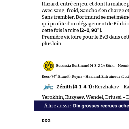
Hazard, entré en jeu, et dont la malice 
Avec sang-froid, Sancho s’en charge e
Sans trembler, Dortmund se met même à
qui profite d’un dégagement de Bürki 
e
cette fois la mire
(2-0, 90
)
.
Première victoire pour le BvB dans cett
plus loin.
Borussia Dortmund (4-3-2-1) :
Bürki – Meunie
e
Reus (74
, Brandt), Reyna – Haaland.
Entraîneur :
Luci
Zénith (4-1-4-1) :
Kerzhakov – Kar
Yerokhin, Kuzyaev, Wendel, Driussi – 
Dix grosses recrues ache
DDG