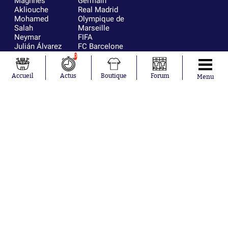
Maghnes
Germain
Akliouche
Real Madrid
Mohamed
Olympique de
Salah
Marseille
Neymar
FIFA
Julián Álvarez
FC Barcelone
Ferrán Torres
Argentine
0
Kilian Corredor
Olympique
Franco
lyonnais
Accueil
Actus
Boutique
Forum
Menu
Mastantuono
AS Monaco
Orel Mangala
RC Strasbourg
Rio Mavuba
Trabzonspor