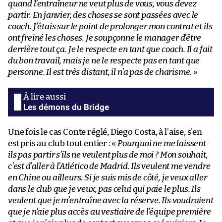
quand l’entraîneur ne veut plus de vous, vous devez
partir. En janvier, des choses se sont passées avec le
coach. J’étais sur le point de prolonger mon contrat et ils
ont freiné les choses. Je soupçonne le manager d’être
derrière tout ça. Je le respecte en tant que coach. Il a fait
du bon travail, mais je ne le respecte pas en tant que
personne. Il est très distant, il n’a pas de charisme.
»
Les démons du Bridge
Une fois le cas Conte réglé, Diego Costa, à l’aise, s’en
est pris au club tout entier : «
Pourquoi ne me laissent-
ils pas partir s’ils ne veulent plus de moi ? Mon souhait,
c’est d’aller à l’Atlético de Madrid. Ils veulent me vendre
en Chine ou ailleurs. Si je suis mis de côté, je veux aller
dans le club que je veux, pas celui qui paie le plus. Ils
veulent que je m’entraîne avec la réserve. Ils voudraient
que je n’aie plus accès au vestiaire de l’équipe première