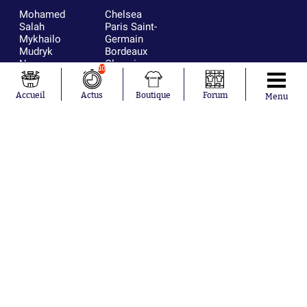
Mohamed
Chelsea
Salah
Paris Saint-
Mykhailo
Germain
Mudryk
Bordeaux
Neymar
Olympique
10
Khalis Merah
lyonnais
Loïs Openda
FIFA
Accueil
Actus
Boutique
Forum
Menu
Moussa
Real Madrid
Niakhaté
RC Strasbourg
Nicolás
AC Milan
Tagliafico
France
Pavel Šulc
RC Lens
Josh Maja
Gauthier Hein