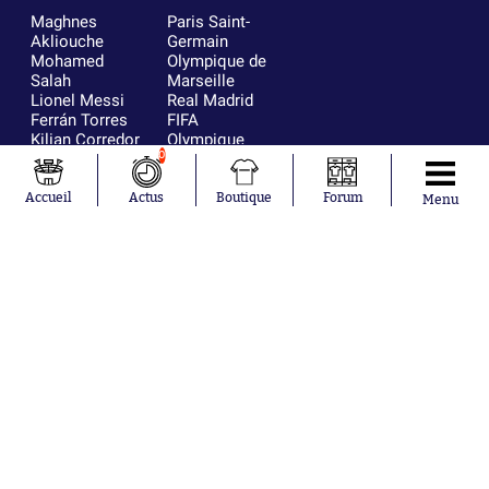
Maghnes
Paris Saint-
Akliouche
Germain
Mohamed
Olympique de
Salah
Marseille
Lionel Messi
Real Madrid
Ferrán Torres
FIFA
Kilian Corredor
Olympique
Franco
lyonnais
0
Mastantuono
AS Monaco
Orel Mangala
FC Barcelone
Accueil
Actus
Boutique
Forum
Menu
Rio Mavuba
Argentine
Rodri
RC Strasbourg
Mika Godts
Trabzonspor