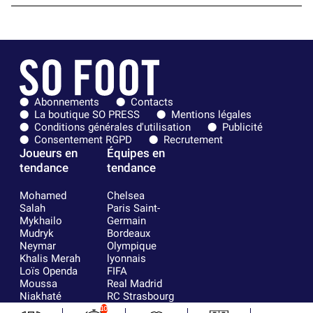
Abonnements
Contacts
La boutique SO PRESS
Mentions légales
Conditions générales d'utilisation
Publicité
Consentement RGPD
Recrutement
Joueurs en
Équipes en
tendance
tendance
Mohamed
Chelsea
Salah
Paris Saint-
Mykhailo
Germain
Mudryk
Bordeaux
Neymar
Olympique
Khalis Merah
lyonnais
Loïs Openda
FIFA
Moussa
Real Madrid
Niakhaté
RC Strasbourg
Nicolás
AC Milan
10