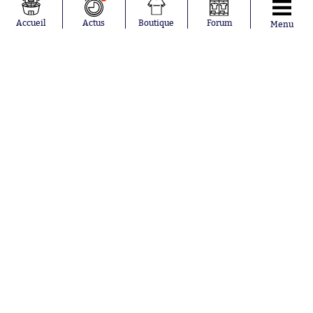
Tagliafico
France
Pavel Šulc
RC Lens
Accueil
Actus
Boutique
Forum
Menu
Josh Maja
Gauthier Hein