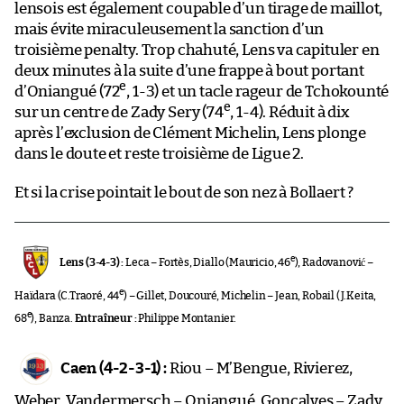
lensois est également coupable d’un tirage de maillot,
mais évite miraculeusement la sanction d’un
troisième penalty. Trop chahuté, Lens va capituler en
deux minutes à la suite d’une frappe à bout portant
e
d’Oniangué (72
, 1-3) et un tacle rageur de Tchokounté
e
sur un centre de Zady Sery (74
, 1-4). Réduit à dix
après l’exclusion de Clément Michelin, Lens plonge
dans le doute et reste troisième de Ligue 2.
Et si la crise pointait le bout de son nez à Bollaert ?
e
Lens (3-4-3) :
Leca – Fortès, Diallo (Mauricio, 46
), Radovanović –
e
Haïdara (C.Traoré, 44
) – Gillet, Doucouré, Michelin – Jean, Robail (J.Keita,
e
68
), Banza.
Entraîneur :
Philippe Montanier.
Caen (4-2-3-1) :
Riou – M’Bengue, Rivierez,
Weber, Vandermersch – Oniangué, Gonçalves – Zady