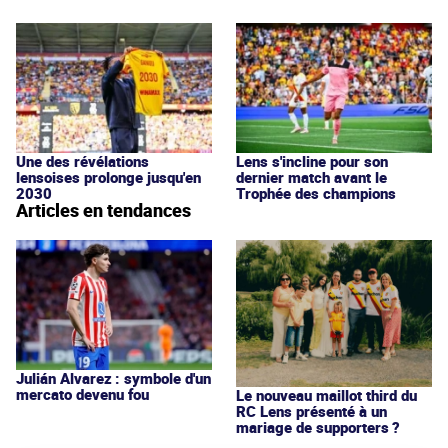
Une des révélations
Lens s'incline pour son
lensoises prolonge jusqu'en
dernier match avant le
2030
Trophée des champions
Articles en tendances
Julián Alvarez : symbole d'un
mercato devenu fou
Le nouveau maillot third du
RC Lens présenté à un
mariage de supporters ?