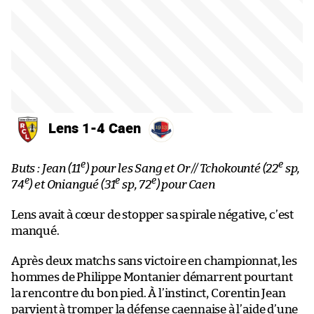
Lens 1-4 Caen
e
e
Buts : Jean (11
) pour les Sang et Or // Tchokounté (22
sp,
e
e
e
74
) et Oniangué (31
sp, 72
) pour Caen
Lens avait à cœur de stopper sa spirale négative, c’est
manqué.
Après deux matchs sans victoire en championnat, les
hommes de Philippe Montanier démarrent pourtant
la rencontre du bon pied. À l’instinct, Corentin Jean
parvient à tromper la défense caennaise à l’aide d’une