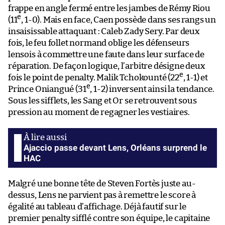
frappe en angle fermé entre les jambes de Rémy Riou
e
(11
, 1-0). Mais en face, Caen possède dans ses rangs un
insaisissable attaquant : Caleb Zady Sery. Par deux
fois, le feu follet normand oblige les défenseurs
lensois à commettre une faute dans leur surface de
réparation. De façon logique, l’arbitre désigne deux
e
fois le point de penalty. Malik Tchokounté (22
, 1-1) et
e
Prince Oniangué (31
, 1-2) inversent ainsi la tendance.
Sous les sifflets, les Sang et Or se retrouvent sous
pression au moment de regagner les vestiaires.
Ajaccio passe devant Lens, Orléans surprend le
HAC
Malgré une bonne tête de Steven Fortès juste au-
dessus, Lens ne parvient pas à remettre le score à
égalité au tableau d’affichage. Déjà fautif sur le
premier penalty sifflé contre son équipe, le capitaine