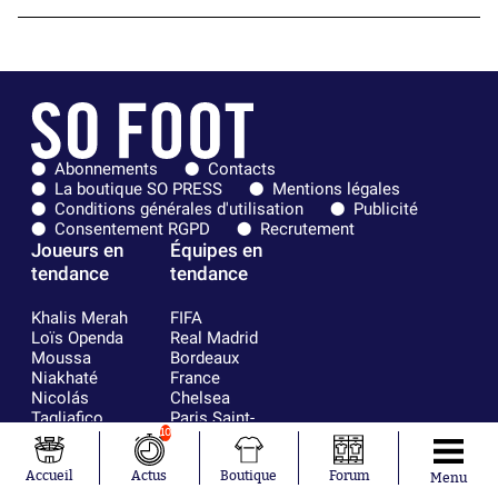
Abonnements
Contacts
La boutique SO PRESS
Mentions légales
Conditions générales d'utilisation
Publicité
Consentement RGPD
Recrutement
Joueurs en
Équipes en
tendance
tendance
Khalis Merah
FIFA
Loïs Openda
Real Madrid
Moussa
Bordeaux
Niakhaté
France
Nicolás
Chelsea
Tagliafico
Paris Saint-
10
Pavel Šulc
Germain
Gauthier Hein
Olympique
Lionel Messi
lyonnais
Accueil
Actus
Boutique
Forum
Menu