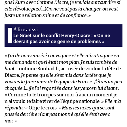
pas l’Euro avec Corinne Diacre, je voulais surtout dire si
elle n’évolue pas.
(…)
On ne veut pas la changer, on veut
juste une relation saine et de confiance. »
Le Graët sur le conflit Henry-Diacre : « On ne
devrait pas avoir ce genre de problèmes »
« J’ai de nouveau été convoquée et elle m’a attaquée en
me demandant quel était mon plan. Je suis tombée de
haut
, continue Bouhaddi, accusée de vouloir la tête de
Diacre.
Je pense qu’elle s’est mis dans la tête que je
voulais la faire virer de l’équipe de France. J’étais un peu
choquée.
(…)
Je l’ai regardée dans les yeux en lui disant :
« Corinne tu te trompes sur moi, à aucun moment je
n’ai voulu te faire virer de l’équipe nationale. »
Elle m’a
répondu :
« Ok je te crois. »
Mais les actes qui se sont
passés derrière n’ont pas montré qu’elle était avec
moi. »