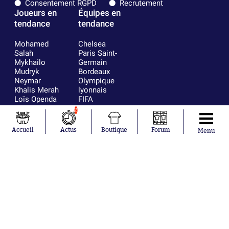
Consentement RGPD
Recrutement
Joueurs en
Équipes en
tendance
tendance
Mohamed
Chelsea
Salah
Paris Saint-
Mykhailo
Germain
Mudryk
Bordeaux
Neymar
Olympique
Khalis Merah
lyonnais
Loïs Openda
FIFA
Moussa
Real Madrid
2
Niakhaté
RC Strasbourg
Nicolás
AC Milan
Accueil
Actus
Boutique
Forum
Menu
Tagliafico
France
Pavel Šulc
RC Lens
Josh Maja
Gauthier Hein