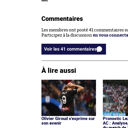
MR
Commentaires
Les membres ont posté 41 commentaires sur
Participez à la discussion
en vous connect
Voir les 41 commentaires
À lire aussi
Olivier Giroud s'exprime sur
Pronostic La
son avenir
AC : Analyse
du match de 