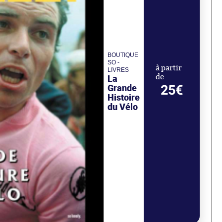
BOUTIQUE
SO -
à partir
LIVRES
La
de
Grande
25€
Histoire
du Vélo