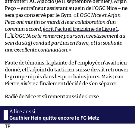
affronter l’AC Ajaccio (le 11 septembre dernier), Arjan
Peço – entraîneur assistant au sein de l’OGC Nice – ne
sera pas conservé par le Gym.
« L’OGC Nice et Arjan
Peço ont mis fin ce mardi à leur collaboration d’un
commun accord
,
écrit l’actuel treizième de Ligue 1
.
[…]
L’OGC Nice le remercie pour son investissement au
sein du staff conduit par Lucien Favre, et lui souhaite
une excellente continuation. »
Faute de témoins, la plainte de l’employée n’avait rien
donné, et l’adjoint du tacticien suisse devait retrouver
le groupe niçois dans les prochains jours. Mais Jean-
Pierre Rivère a finalement décidé de s’en séparer.
Radié de Nice et sûrement aussi de Corse.
Gauthier Hein quitte encore le FC Metz
TP