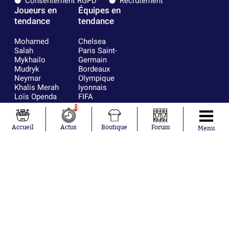
Consentement RGPD
Recrutement
Joueurs en
Équipes en
tendance
tendance
Mohamed
Chelsea
Salah
Paris Saint-
Mykhailo
Germain
Mudryk
Bordeaux
Neymar
Olympique
Khalis Merah
lyonnais
Loïs Openda
FIFA
Moussa
Real Madrid
0
Niakhaté
RC Strasbourg
Nicolás
AC Milan
Accueil
Actus
Boutique
Forum
Menu
Tagliafico
France
Pavel Šulc
RC Lens
Josh Maja
Gauthier Hein