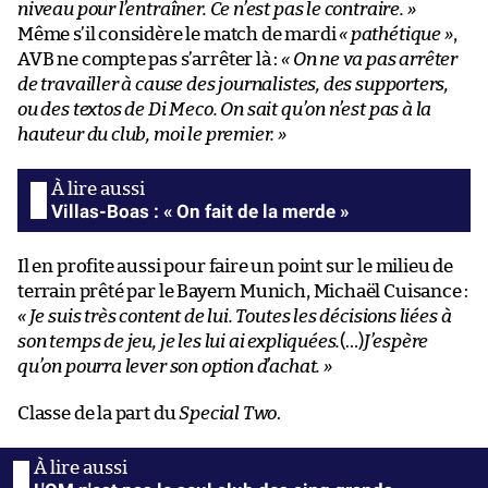
niveau pour l’entraîner. Ce n’est pas le contraire. »
Même s’il considère le match de mardi
« pathétique »
,
AVB ne compte pas s’arrêter là :
« On ne va pas arrêter
de travailler à cause des journalistes, des supporters,
ou des textos de Di Meco. On sait qu’on n’est pas à la
hauteur du club, moi le premier. »
Villas-Boas : « On fait de la merde »
Il en profite aussi pour faire un point sur le milieu de
terrain prêté par le Bayern Munich, Michaël Cuisance :
« Je suis très content de lui. Toutes les décisions liées à
son temps de jeu, je les lui ai expliquées.
(…)
J’espère
qu’on pourra lever son option d’achat. »
Classe de la part du
Special Two
.