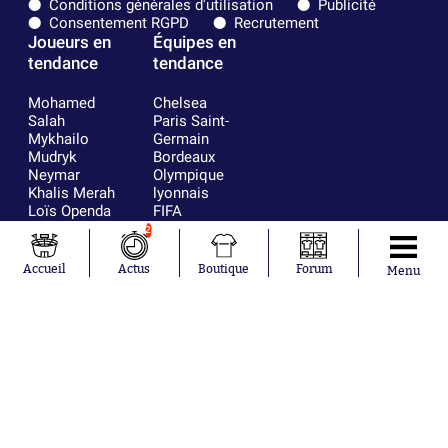
Conditions générales d'utilisation
Publicité
Consentement RGPD
Recrutement
Joueurs en
Équipes en
tendance
tendance
Mohamed
Chelsea
Salah
Paris Saint-
Mykhailo
Germain
Mudryk
Bordeaux
Neymar
Olympique
Khalis Merah
lyonnais
Loïs Openda
FIFA
Moussa
Real Madrid
2
Niakhaté
RC Strasbourg
Nicolás
AC Milan
Accueil
Actus
Boutique
Forum
Menu
Tagliafico
France
Pavel Šulc
RC Lens
Josh Maja
Gauthier Hein