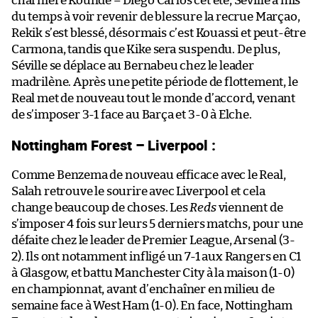
charnière Koundé – Diego Carlos cet été, Séville a mis
du temps à voir revenir de blessure la recrue Marçao,
Rekik s’est blessé, désormais c’est Kouassi et peut-être
Carmona, tandis que Kike sera suspendu. De plus,
Séville se déplace au Bernabeu chez le leader
madrilène. Après une petite période de flottement, le
Real met de nouveau tout le monde d’accord, venant
de s’imposer 3-1 face au Barça et 3-0 à Elche.
Nottingham Forest – Liverpool :
Comme Benzema de nouveau efficace avec le Real,
Salah retrouve le sourire avec Liverpool et cela
change beaucoup de choses. Les
Reds
viennent de
s’imposer 4 fois sur leurs 5 derniers matchs, pour une
défaite chez le leader de Premier League, Arsenal (3-
2). Ils ont notamment infligé un 7-1 aux Rangers en C1
à Glasgow, et battu Manchester City à la maison (1-0)
en championnat, avant d’enchaîner en milieu de
semaine face à West Ham (1-0). En face, Nottingham