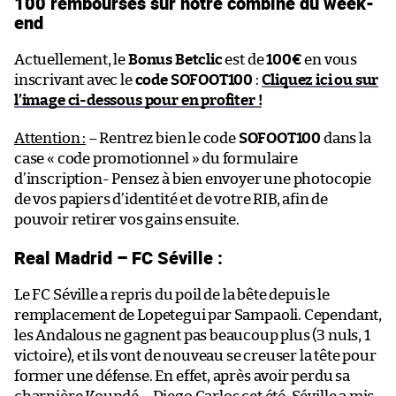
100 remboursés sur notre combiné du week-
end
Actuellement, le
Bonus Betclic
est de
100€
en vous
inscrivant avec le
code SOFOOT100
:
Cliquez ici ou sur
l’image ci-dessous pour en profiter !
Attention :
– Rentrez bien le code
SOFOOT100
dans la
case « code promotionnel » du formulaire
d’inscription- Pensez à bien envoyer une photocopie
de vos papiers d’identité et de votre RIB, afin de
pouvoir retirer vos gains ensuite.
Real Madrid – FC Séville :
Le FC Séville a repris du poil de la bête depuis le
remplacement de Lopetegui par Sampaoli. Cependant,
les Andalous ne gagnent pas beaucoup plus (3 nuls, 1
victoire), et ils vont de nouveau se creuser la tête pour
former une défense. En effet, après avoir perdu sa