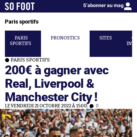
S’abonner au mag
Paris sportifs
PARIS
PRONOSTICS
SITES
C
SPORTIFS
INT
PARIS SPORTIFS
200€ à gagner avec
Real, Liverpool &
Manchester City !
LE VENDREDI 21 OCTOBRE 2022 À 15:00
0