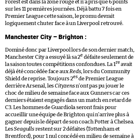
Forest est dans la zone rouge et n’a pris que 6 points
sur les 11 premières journées. Déjà battu 7 fois en
Premier League cette saison, le promu devrait
logiquement chuter face à un Liverpool retrouvé.
Manchester City – Brighton :
Dominé donc par Liverpool lors de son dernier match,
e
Manchester City a essuyé là sa 2
défaite seulement de
re
la saison toutes compétitions confondues. La 1
avait
déjà été concédée face aux
Reds
, lors du Community
es
Shield de reprise. Toujours 2
de Premier League
derrière Arsenal, les
Cityzens
n’ont pas pu jouer le
choc de milieu de semaine face aux Gunners car ces
derniers étaient engagés dans un match en retard de
C3. Les hommes de Guardiola seront frais pour
accueillir une équipe de Brighton qui n’arrive plus à
gagner depuis le départ de son coach Potter à Chelsea.
Les
Seagulls
restent sur 2 défaites (Tottenham et
Brentford), pour 1 nul concédé en milieu de semaine à