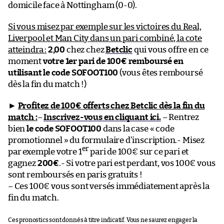
domicile face à Nottingham (0-0).
Si vous misez par exemple sur les victoires du Real,
Liverpool et Man City dans un pari combiné, la cote
atteindra :
2,00
chez chez
Betclic
qui vous offre en ce
moment
votre 1er pari de 100€ remboursé en
utilisant le code SOFOOT100
(vous êtes remboursé
dès la fin du match !)
►
Profitez de 100€ offerts chez Betclic dès la fin du
match :
–
Inscrivez-vous en cliquant ici.
– Rentrez
bien
le code SOFOOT100
dans la case « code
promotionnel » du formulaire d’inscription.- Misez
er
par exemple votre 1
pari de 100€ sur ce pari et
gagnez
200€
.- Si votre pari est perdant, vos 100€ vous
sont remboursés en paris gratuits !
– Ces 100€ vous sont versés immédiatement après la
fin du match.
Ces pronostics sont donnés à titre indicatif. Vous ne saurez engager la