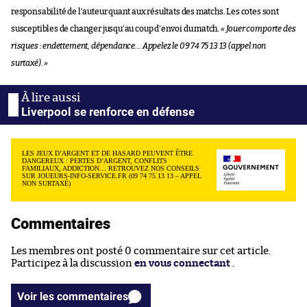
responsabilité de l’auteur quant aux résultats des matchs. Les cotes sont
susceptibles de changer jusqu’au coup d’envoi du match.
« Jouer comporte des
risques : endettement, dépendance… Appelez le 09 74 75 13 13 (appel non
surtaxé). »
Liverpool se renforce en défense
LES JEUX D’ARGENT ET DE HASARD PEUVENT ÊTRE
DANGEREUX : PERTES D’ARGENT, CONFLITS
FAMILIAUX, ADDICTION… RETROUVEZ NOS CONSEILS
SUR JOUEURS-INFO-SERVICE.FR (09 74 75 13 13 – APPEL
NON SURTAXÉ)
Commentaires
Les membres ont posté 0 commentaire sur cet article.
Participez à la discussion
en vous connectant
.
Voir les commentaires