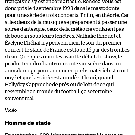
français ne s’y est encore attaqué. Rendez-vous est
donc pris le 4 septembre 1998 dans le mastodonte
pour une série de trois concerts. Enfin, en théorie. Car
si les dieux de la musique se préparaient à passer une
soirée dantesque, ceux de la météo ne voulaient pas
de boucan sous leurs fenêtres. Nathalie Rihouet et
Évelyne Dhéliat n’y peuvent rien, le soir du premier
concert, le stade de France est fouetté par des trombes
d’eau. Quelques minutes avant le début du show, le
producteur du chanteur monte sur scène dans un
anorak rouge pour annoncer que le matériel est mort
noyé et que la soirée est annulée. Eh oui, quand
Hallyday s’approche de près ou de loin de ce qui
ressemble au monde du football, ça se termine
souvent mal.
Vidéo
Homme de stade