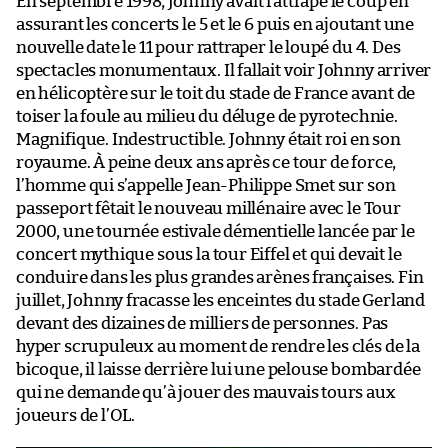
En septembre 1998, Johnny avait rattrapé le coup en
assurant les concerts le 5 et le 6 puis en ajoutant une
nouvelle date le 11 pour rattraper le loupé du 4. Des
spectacles monumentaux. Il fallait voir Johnny arriver
en hélicoptère sur le toit du stade de France avant de
toiser la foule au milieu du déluge de pyrotechnie.
Magnifique. Indestructible. Johnny était roi en son
royaume. À peine deux ans après ce tour de force,
l’homme qui s’appelle Jean-Philippe Smet sur son
passeport fêtait le nouveau millénaire avec le Tour
2000, une tournée estivale démentielle lancée par le
concert mythique sous la tour Eiffel et qui devait le
conduire dans les plus grandes arènes françaises. Fin
juillet, Johnny fracasse les enceintes du stade Gerland
devant des dizaines de milliers de personnes. Pas
hyper scrupuleux au moment de rendre les clés de la
bicoque, il laisse derrière lui une pelouse bombardée
qui ne demande qu’à jouer des mauvais tours aux
joueurs de l’OL.