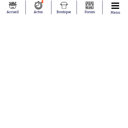
0
Accueil
Actus
Boutique
Forum
Menu
Abonnements
Contacts
La boutique SO PRESS
Mentions légales
Conditions générales d'utilisation
Publicité
Consentement RGPD
Recrutement
Joueurs en
Équipes en
tendance
tendance
Mohamed
Chelsea
Salah
Paris Saint-
Mykhailo
Germain
Mudryk
Bordeaux
Neymar
Olympique