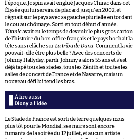
l’époque. Jospin avait englué Jacques Chirac dans cet
Élysée qui lui servira de placard jusqu’en 2002, et
régnait sur le pays avec sa gauche plurielle en tordant
le cou au chômage. Sorti en tout début d’année,
Titanic
avait eu le temps de devenir le plus gros carton
de l’histoire du box-office français et le pays hochait la
tête sans relâche sur
La tribu de Dana
. Comment la vie
pouvait-elle être plus belle ? Avec des concerts de
Johnny Hallyday, pardi. Johnny a alors 55 ans et s’est
déjà tapé tous les stades, tous les Zénith et toutes les
salles de concert de France et de Navarre, mais un
nouveau défi lui tend les bras.
Diony a l’idée
Le Stade de France est sorti de terre quelques mois
plus tôt pour le Mondial, ses murs sont encore
fumants de la soirée du 12 juillet, et aucun artiste