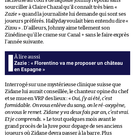
fâcheuse au cours de laquelle Johnny répond sans
sourciller à Claire Chazal qu’il connaît très bien «
Zazie
» quand la journaliste lui demande qui sont ses
joueurs préférés. Hallyday voulait bien entendu dire «
Zizou
» . D’ailleurs, Johnny aime tellement son
Zinédine qu’il le crame sur Canal + sans le faire exprès
l’année suivante.
Zazie : « Florentino va me proposer un château
en Espagne »
Interrogé sur une mystérieuse clinique suisse que
Zidane lui aurait conseillée, le chanteur opine du chef
et se mue en VRP des lieux : «
Oui, j’y ai été, c’est
formidable. On vous enlève du sang, on le ré-oxygène,
on vous le remet. Zidane y va deux fois par an, c’est vrai.
Et je comprends.
» Le tout quelques mois avant le
grand procès de la Juve pour dopage de ses anciens
joueurs où Zidane devra passer à la barre. Plus