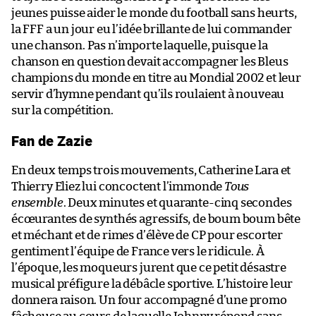
jeunes puisse aider le monde du football sans heurts,
la FFF a un jour eu l’idée brillante de lui commander
une chanson. Pas n’importe laquelle, puisque la
chanson en question devait accompagner les Bleus
champions du monde en titre au Mondial 2002 et leur
servir d’hymne pendant qu’ils roulaient à nouveau
sur la compétition.
Fan de Zazie
En deux temps trois mouvements, Catherine Lara et
Thierry Eliez lui concoctent l’immonde
Tous
ensemble
. Deux minutes et quarante-cinq secondes
écœurantes de synthés agressifs, de boum boum bête
et méchant et de rimes d’élève de CP pour escorter
gentiment l’équipe de France vers le ridicule. À
l’époque, les moqueurs jurent que ce petit désastre
musical préfigure la débâcle sportive. L’histoire leur
donnera raison. Un four accompagné d’une promo