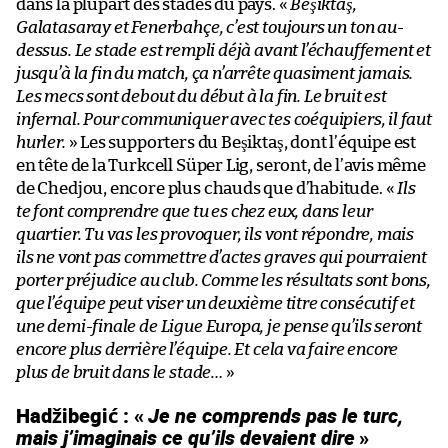
dans la plupart des stades du pays. «
Beşiktaş,
Galatasaray et Fenerbahçe, c’est toujours un ton au-
dessus. Le stade est rempli déjà avant l’échauffement et
jusqu’à la fin du match, ça n’arrête quasiment jamais.
Les mecs sont debout du début à la fin. Le bruit est
infernal. Pour communiquer avec tes coéquipiers, il faut
hurler.
» Les supporters du Beşiktaş, dont l’équipe est
en tête de la Turkcell Süper Lig, seront, de l’avis même
de Chedjou, encore plus chauds que d’habitude. «
Ils
te font comprendre que tu es chez eux, dans leur
quartier. Tu vas les provoquer, ils vont répondre, mais
ils ne vont pas commettre d’actes graves qui pourraient
porter préjudice au club. Comme les résultats sont bons,
que l’équipe peut viser un deuxième titre consécutif et
une demi-finale de Ligue Europa, je pense qu’ils seront
encore plus derrière l’équipe. Et cela va faire encore
plus de bruit dans le stade…
»
Hadžibegić : «
Je ne comprends pas le turc,
mais j’imaginais ce qu’ils devaient dire
»