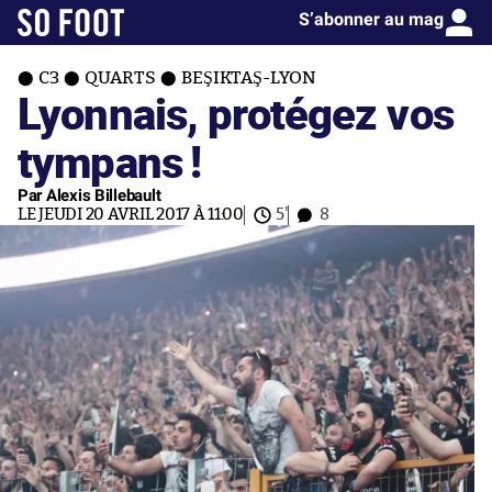
S’abonner au mag
C3
QUARTS
BEŞIKTAŞ-LYON
Lyonnais, protégez vos
tympans !
Par Alexis Billebault
LE JEUDI 20 AVRIL 2017 À 11:00
5'
8