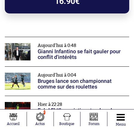
16.90€
Aujourd'hui à 0:48
Gianni Infantino se fait gauler pour
conflit d'intérêts
Aujourd'hui à 0:04
Bruges lance son championnat
comme sur des roulettes
Hier à 22:28
Fahd El Khoumisti rentre dans la
2
légende de la Ligue 3
Nos partenaires
Accueil
Actus
Boutique
Forum
Menu