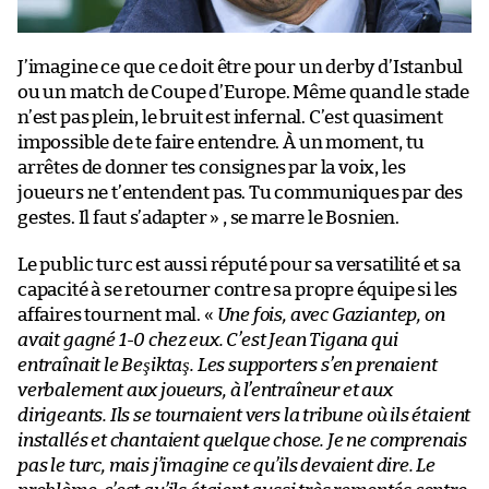
J’imagine ce que ce doit être pour un derby d’Istanbul
ou un match de Coupe d’Europe. Même quand le stade
n’est pas plein, le bruit est infernal. C’est quasiment
impossible de te faire entendre. À un moment, tu
arrêtes de donner tes consignes par la voix, les
joueurs ne t’entendent pas. Tu communiques par des
gestes. Il faut s’adapter » , se marre le Bosnien.
Le public turc est aussi réputé pour sa versatilité et sa
capacité à se retourner contre sa propre équipe si les
affaires tournent mal. «
Une fois, avec Gaziantep, on
avait gagné 1-0 chez eux. C’est Jean Tigana qui
entraînait le Beşiktaş. Les supporters s’en prenaient
verbalement aux joueurs, à l’entraîneur et aux
dirigeants. Ils se tournaient vers la tribune où ils étaient
installés et chantaient quelque chose. Je ne comprenais
pas le turc, mais j’imagine ce qu’ils devaient dire. Le