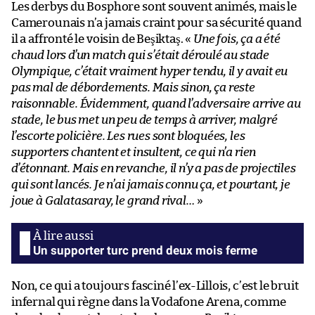
Les derbys du Bosphore sont souvent animés, mais le
Camerounais n’a jamais craint pour sa sécurité quand
il a affronté le voisin de Beşiktaş. «
Une fois, ça a été
chaud lors d’un match qui s’était déroulé au stade
Olympique, c’était vraiment hyper tendu, il y avait eu
pas mal de débordements. Mais sinon, ça reste
raisonnable. Évidemment, quand l’adversaire arrive au
stade, le bus met un peu de temps à arriver, malgré
l’escorte policière. Les rues sont bloquées, les
supporters chantent et insultent, ce qui n’a rien
d’étonnant. Mais en revanche, il n’y a pas de projectiles
qui sont lancés. Je n’ai jamais connu ça, et pourtant, je
joue à Galatasaray, le grand rival…
»
Un supporter turc prend deux mois ferme
Non, ce qui a toujours fasciné l’ex-Lillois, c’est le bruit
infernal qui règne dans la Vodafone Arena, comme