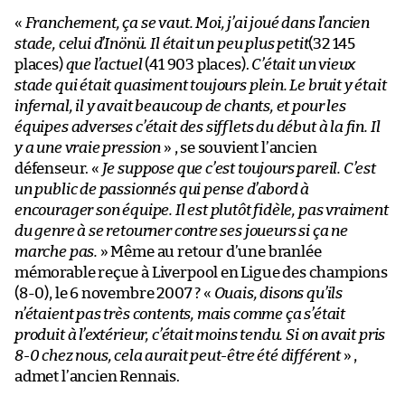
«
Franchement, ça se vaut. Moi, j’ai joué dans l’ancien
stade, celui d’Inönü. Il était un peu plus petit
(32 145
places)
que l’actuel
(41 903 places).
C’était un vieux
stade qui était quasiment toujours plein. Le bruit y était
infernal, il y avait beaucoup de chants, et pour les
équipes adverses c’était des sifflets du début à la fin. Il
y a une vraie pression
» , se souvient l’ancien
défenseur. «
Je suppose que c’est toujours pareil. C’est
un public de passionnés qui pense d’abord à
encourager son équipe. Il est plutôt fidèle, pas vraiment
du genre à se retourner contre ses joueurs si ça ne
marche pas.
» Même au retour d’une branlée
mémorable reçue à Liverpool en Ligue des champions
(8-0), le 6 novembre 2007 ? «
Ouais, disons qu’ils
n’étaient pas très contents, mais comme ça s’était
produit à l’extérieur, c’était moins tendu. Si on avait pris
8-0 chez nous, cela aurait peut-être été différent
» ,
admet l’ancien Rennais.