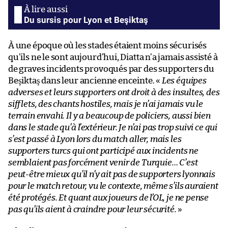
Du sursis pour Lyon et Beşiktaş
À une époque où les stades étaient moins sécurisés
qu’ils ne le sont aujourd’hui, Diatta n’a jamais assisté à
de graves incidents provoqués par des supporters du
Beşiktaş dans leur ancienne enceinte. «
Les équipes
adverses et leurs supporters ont droit à des insultes, des
sifflets, des chants hostiles, mais je n’ai jamais vu le
terrain envahi. Il y a beaucoup de policiers, aussi bien
dans le stade qu’à l’extérieur. Je n’ai pas trop suivi ce qui
s’est passé à Lyon lors du match aller, mais les
supporters turcs qui ont participé aux incidents ne
semblaient pas forcément venir de Turquie… C’est
peut-être mieux qu’il n’y ait pas de supporters lyonnais
pour le match retour, vu le contexte, même s’ils auraient
été protégés. Et quant aux joueurs de l’OL, je ne pense
pas qu’ils aient à craindre pour leur sécurité.
»