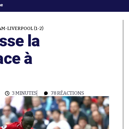
ne
-LIVERPOOL (1-2)
sse la
ace à
3 MINUTES
78
RÉACTIONS