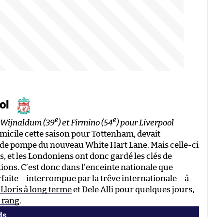
ool
e
e
/ Wijnaldum (39
) et Firmino (54
) pour Liverpool
omicile cette saison pour Tottenham, devait
nde pompe du nouveau White Hart Lane. Mais celle-ci
, et les Londoniens ont donc gardé les clés de
ns. C’est donc dans l’enceinte nationale que
rfaite – interrompue par la trêve internationale – à
 Lloris à long terme
et Dele Alli pour quelques jours,
 rang
.
ds