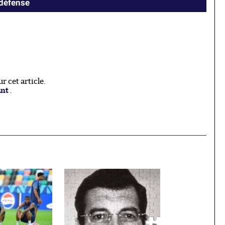
 défense
 cet article.
ant
.