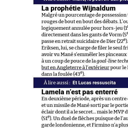
La prophétie Wijnaldum
Malgré un pourcentage de possession t
rouges de bout en bout des débats. L’o
logiquement annulée pour hors-jeu (1
directement dans les gants de Vorm (5
e
passe en retrait suicidaire de Dier (22
)
Eriksen, lui, se charge de filer le seul 
avoir vu Mané s’emmêler les pinceaux 
à un coup de pouce de la
goal-line tec
but en Angleterre à l’extérieur
pour le 
e
dans la foulée (43
).
Et Lucas ressuscita
Lamela n’est pas enterré
En deuxième période, après un centre d
et un missile de Mané sorti par le porti
éclair dont il a le secret… mais le MVP
e
(51
). Un duel de flèches puisque de l’a
garde londonienne, et Firmino n’a plus 