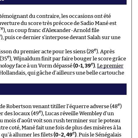
émoignant du contraire, les occasions ont été
uverture du score très précoce de Sadio Mané est
re
), un coup franc d’Alexander-Arnold file
e
), puis ce dernier s’interpose devant Salah sur une
.
e
frisson du premier acte pour les siens (28
). Après
e
(35
), Wijnaldum finit par faire bouger le score grâce
e
hnology
face à un Vorm dépassé
(0-1, 39
)
.
Le premier
Hollandais, qui gâche d’ailleurs une belle cartouche
e
e Robertson venant titiller l’équerre adverse (48
)
e
er des locaux (49
), Lucas réveille Wembley d’un
 du mois d’août voit son rush terminer sur le poteau
utre coté, Mané fait une fois de plus des misères à la
e
qu’à allumer les filets
(0-2, 49
)
. Puis le Sénégalais