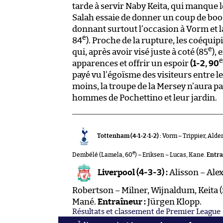
tarde à servir Naby Keita, qui manque l
Salah essaie de donner un coup de boos
donnant surtout l’occasion à Vorm et 
e
84
). Proche de la rupture, les coéquip
e
qui, après avoir visé juste à coté (85
),
e
apparences et offrir un espoir
(1-2, 90
payé vu l’égoïsme des visiteurs entre le 
moins, la troupe de la Mersey n’aura pa
hommes de Pochettino et leur jardin.
Tottenham (4-1-2-1-2) :
Vorm – Trippier, Alde
e
Dembélé (Lamela, 60
) – Eriksen – Lucas, Kane.
Entr
Liverpool (4-3-3) :
Alisson – Ale
Robertson – Milner, Wijnaldum, Keita (
Mané.
Entraîneur :
Jürgen Klopp.
Résultats et classement de Premier League