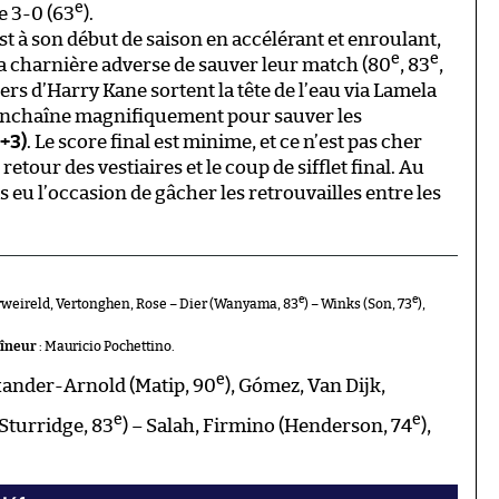
e
e 3-0 (63
).
t à son début de saison en accélérant et enroulant,
e
e
la charnière adverse de sauver leur match (80
, 83
,
iers d’Harry Kane sortent la tête de l’eau via Lamela
 enchaîne magnifiquement pour sauver les
+3)
. Le score final est minime, et ce n’est pas cher
retour des vestiaires et le coup de sifflet final. Au
s eu l’occasion de gâcher les retrouvailles entre les
e
e
rweireld, Vertonghen, Rose – Dier (Wanyama, 83
) – Winks (Son, 73
),
aîneur
: Mauricio Pochettino.
e
xander-Arnold (Matip, 90
), Gómez, Van Dijk,
e
e
Sturridge, 83
) – Salah, Firmino (Henderson, 74
),