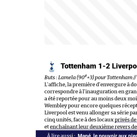
Tottenham 1-2 Liverp
e
Buts : Lamela (90
+3) pour Tottenham /
L’affiche, la première d’envergure à d
correspondre à l’inauguration en gra
a été reportée pour au moins deux mois
Wembley pour encore quelques réceptio
Liverpool est venu allonger sa série pa
cinq unités, face à des locaux
privés de
et
enchaînant leur deuxième revers de
Mané, le pouvoir aux pie