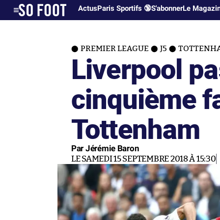
Actus
Paris Sportifs 🔞
S'abonner
Le Magazi
PREMIER LEAGUE
J5
TOTTENHAM
Liverpool pa
cinquième f
Tottenham
Par Jérémie Baron
LE SAMEDI 15 SEPTEMBRE 2018 À 15:30