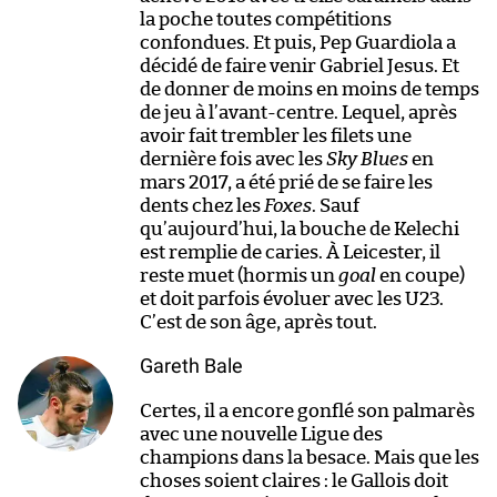
la poche toutes compétitions
confondues. Et puis, Pep Guardiola a
décidé de faire venir Gabriel Jesus. Et
de donner de moins en moins de temps
de jeu à l’avant-centre. Lequel, après
avoir fait trembler les filets une
dernière fois avec les
Sky Blues
en
mars 2017, a été prié de se faire les
dents chez les
Foxes
. Sauf
qu’aujourd’hui, la bouche de Kelechi
est remplie de caries. À Leicester, il
reste muet (hormis un
goal
en coupe)
et doit parfois évoluer avec les U23.
C’est de son âge, après tout.
Gareth Bale
Certes, il a encore gonflé son palmarès
avec une nouvelle Ligue des
champions dans la besace. Mais que les
choses soient claires : le Gallois doit