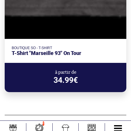
BOUTIQUE SO - T-SHIRT
T-Shirt "Marseille 93" On Tour
à partir de
34.99€
Mercato
0
Darwin Núñez rebondit en Turquie