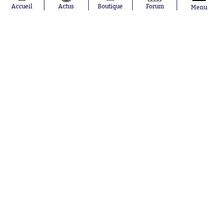
Accueil
Actus
Boutique
Forum
Menu
Mercato
Un ancien parisien rejoint l'Arabie
saoudite
Hier à 22:25
Grosse surprise à la CAN
Nos partenaires